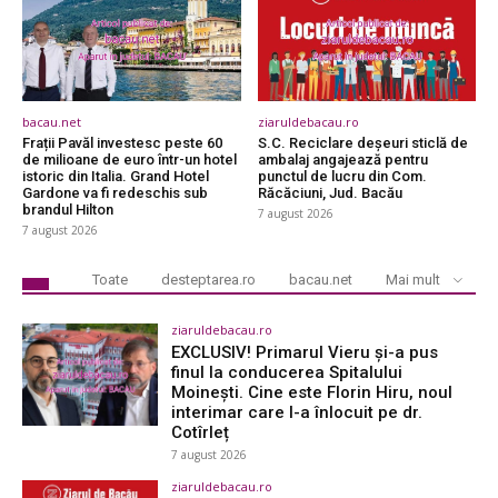
bacau.net
ziaruldebacau.ro
Frații Pavăl investesc peste 60
S.C. Reciclare deşeuri sticlă de
de milioane de euro într-un hotel
ambalaj angajează pentru
istoric din Italia. Grand Hotel
punctul de lucru din Com.
Gardone va fi redeschis sub
Răcăciuni, Jud. Bacău
brandul Hilton
7 august 2026
7 august 2026
Toate
desteptarea.ro
bacau.net
Mai mult
ziaruldebacau.ro
EXCLUSIV! Primarul Vieru și-a pus
finul la conducerea Spitalului
Moinești. Cine este Florin Hiru, noul
interimar care l-a înlocuit pe dr.
Cotîrleț
7 august 2026
ziaruldebacau.ro