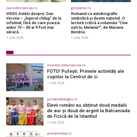
ziaruldevrancea.ro
gorjeanul.ro
VIDEO Astăzi despre: Dan
Romanul ca autobiografie
Verona – „îngerul chilug” de la
simbolică și destin național. O
orfelinat, fără de care poezia
lectură critică a volumului “Cine
anilor 70 – 80 ar fi fost mai
ești tu, Melania?”, de Mariana
săracă....
Bendou
1 iulie 2026
1 iulie 2026
monitoruldevrancea.ro
FOTO! Pufești. Primele activități ale
copiilor la Centrul de zi
1 iulie 2026
jurnaluldearges.ro
Elevii români au obținut două medalii
de aur și două de argint la Balcaniada
de Fizică de la Istanbul
1 iulie 2026
arenamedia.ro