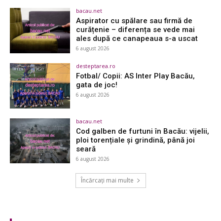
bacau.net
Aspirator cu spălare sau firmă de
curățenie – diferența se vede mai
ales după ce canapeaua s-a uscat
6 august 2026
desteptarea.ro
Fotbal/ Copii: AS Inter Play Bacău,
gata de joc!
6 august 2026
bacau.net
Cod galben de furtuni în Bacău: vijelii,
ploi torențiale și grindină, până joi
seară
6 august 2026
Încărcați mai multe