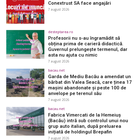
Conextrust SA face angajări
7 august 2026
desteptarea.ro
Profesorii nu s-au îngramădit să
obțina prima de carieră didactică.
Guvernul prelungește termenul, dar
asta nu ajuta cu nimic
7 august 2026
bacau.net
Garda de Mediu Bacău a amendat un
bărbat din Valea Seacă, care ținea 17
mașini abandonate și peste 100 de
anvelope pe terenul său
7 august 2026
bacau.net
Fabrica Vimercati de la Hemeiuș
(Bacău) intră sub controlul unui nou
grup auto italian, după preluarea
inițiată de holdingul Brepafin
7 august 2026